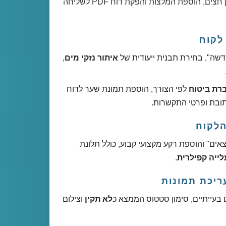
פתיחת קריאה, צילום ליקויים, סימון חצים, הוספת המלצות והפקת דוח PDF לשליחה
לקוח
דשה", בחירת תבנית ייעודית של
איתור נזקי מים
,
רת ביטוח
לפי הצורך, הוספת תמונת שער לדוח
תובת ופרטי התקשרות.
הלקוח
אים" והוספת רקע מקצועי קבוע, כולל תלונת
לייה קפילרית
.
עריכת תמונות
ם בעייתיים, סימון סטטוס הממצא כ
לא תקין
וצילום