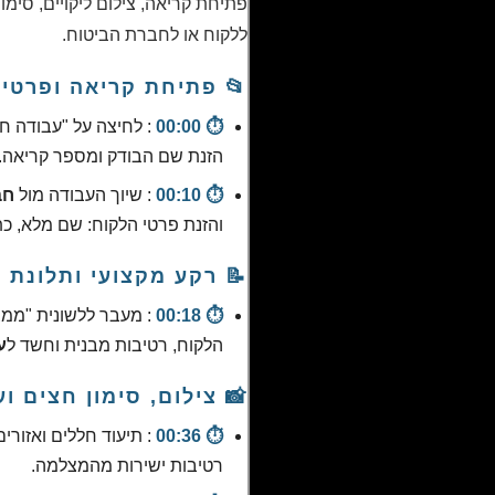
ללקוח או לחברת הביטוח.
📂 פתיחת קריאה ופרטי 
⏱️ 00:00
: לחיצה על "עבודה ח
הזנת שם הבודק ומספר קריאה.
⏱️ 00:10
: שיוך העבודה מול
חב
והזנת פרטי הלקוח: שם מלא, כ
📝 רקע מקצועי ותלונת 
⏱️ 00:18
: מעבר ללשונית "ממצ
הלקוח, רטיבות מבנית וחשד ל
ע
📸 צילום, סימון חצים ו
⏱️ 00:36
: תיעוד חללים ואזורי
רטיבות ישירות מהמצלמה.