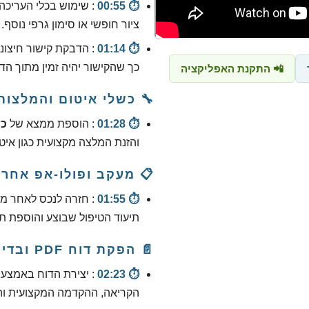
⏱️ 00:55
: שימוש בכלי העריכה
ציור חופשי או סימון גרפי נוסף.
⏱️ 01:14
כך שהקישור יהיה זמין מתוך הדו
📲 התקנת האפליקציה
🔧 כשלי איטום והמלצות 
⏱️ 01:28
: הוספת ממצא של
כש
והזנת המלצה מקצועית כגון אי
📋 מעקב ופולו-אפ אחרי
⏱️ 01:55
: חזרה לנכס לאחר 
תיעוד הטיפול שבוצע והוספת תמ
📄 הפקת דוח PDF ובדיקת קישורים
⏱️ 02:23
: יצירת הדוח באמצע
הקריאה, ההקדמה המקצועית ו