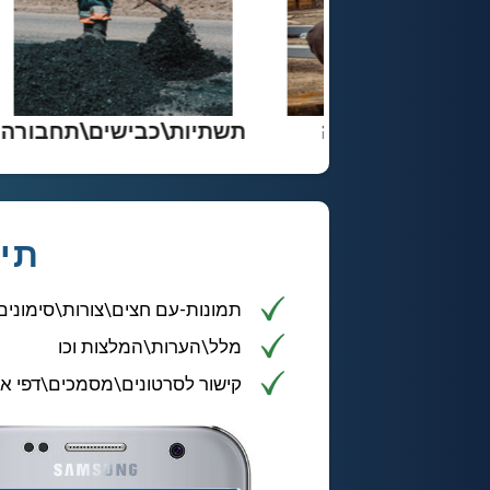
ת
ייצור\בתי מלאכה
תשתיות
תיע
תמונות-עם חצים\צורות\סימונים
מלל\הערות\המלצות וכו
קישור לסרטונים\מסמכים\דפי אי