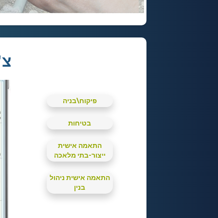
צ'
פיקוח\בניה
בטיחות
התאמה אישית
ייצור-בתי מלאכה
התאמה אישית ניהול
בנין