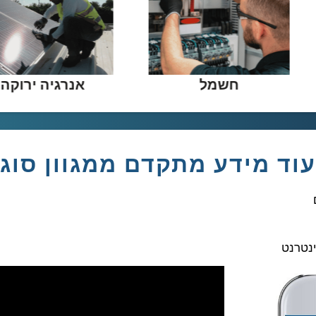
\כבישים\תחבורה
חשמל
וד מידע מתקדם ממגוון סוג
נטרנט